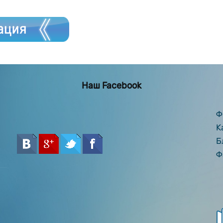
Наш Facebook
Ф
К
Б
Ф