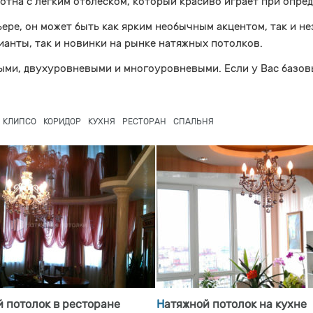
отна с легким отблеском, который красиво играет при опре
ере, он может быть как ярким необычным акцентом, так и 
рианты, так и новинки на рынке натяжных потолков.
ми, двухуровневыми и многоуровневыми. Если у Вас базов
КЛИПСО
КОРИДОР
КУХНЯ
РЕСТОРАН
СПАЛЬНЯ
й потолок в ресторане
Натяжной потолок на кухне