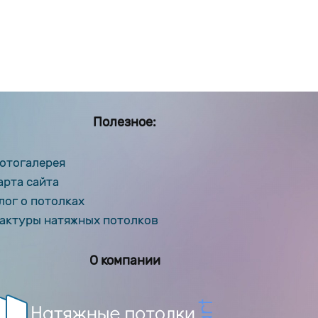
Полезное:
отогалерея
арта сайта
лог о потолках
актуры натяжных потолков
О компании