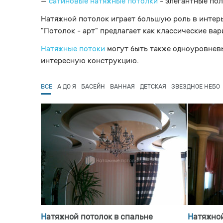
—
сатиновые натяжные потолки
- элегантные пол
Натяжной потолок играет большую роль в интерь
"Потолок - арт" предлагает как классические ва
Натяжные потоки
могут быть также одноуровневы
интересную конструкцию.
ВСЕ
А ДО Я
БАСЕЙН
ВАННАЯ
ДЕТСКАЯ
ЗВЕЗДНОЕ НЕБО
Натяжной потолок в спальне
Натяжно